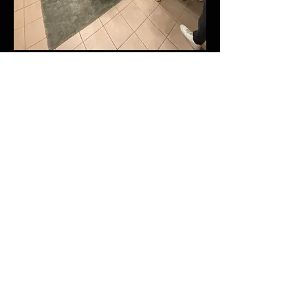
LA NOZEY HOUSE É LO STORE NOZEY DI
PARMA. É UNO SPAZIO POLIFUNZIONALE IN
CUI TUTTI I RAGAZZI POSSONO PASSARE IL
LORO TEMPO.
ACQUISTANDO, GIOCANDO, LEGGENDO O
SEMPLICEMENTE FACENDO DUE
CHIACCHIERE CON IL PERSONALE
Ci trovi in Piazzale Bertozzi, 17 (Parma)