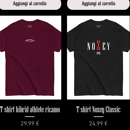
Aggiungi al carrello
Aggiungi al carrello
Vista rapida
Vista rapida
T-shirt hibrid athlete ricamo
T-shirt Nozey Classic
Prezzo
Prezzo
29,99 €
24,99 €