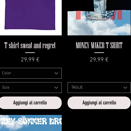
Vista rapida
Vista rapida
T-shirt sweat and regret
MONEY MAKER T-SHIRT
Prezzo
Prezzo
29,99 €
29,99 €
Color
Size
TAGLIE
Aggiungi al carrello
Aggiungi al carrello