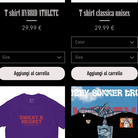
Vista rapida
Vista rapida
T-shirt HYBRID ATHLETE
T-shirt classica unisex
Prezzo
Prezzo
29,99 €
29,99 €
Color
Size
Size
Aggiungi al carrello
Aggiungi al carrello