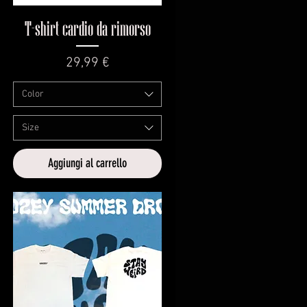
Vista rapida
T-shirt cardio da rimorso
Prezzo
29,99 €
Color
Size
Aggiungi al carrello