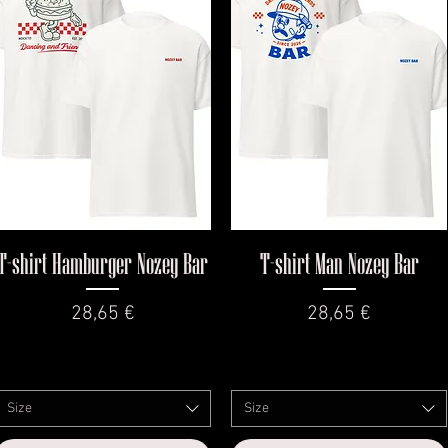
Vista rapida
Vista rapida
T-shirt Hamburger Nozey Bar
T-shirt Man Nozey Bar
Prezzo
Prezzo
28,65 €
28,65 €
Size
Size