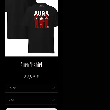
Vista rapida
Aura T-shirt
Prezzo
29,99 €
Color
Size