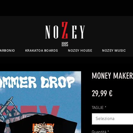
CARBONIO
KRAKATOA BOARDS
NOZEY HOUSE
NOZEY MUSIC
MONEY MAKER 
Prezzo
29,99 €
TAGLIE
*
Seleziona
Quantità
*