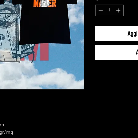
Aggi
ro.
5 gr/mq