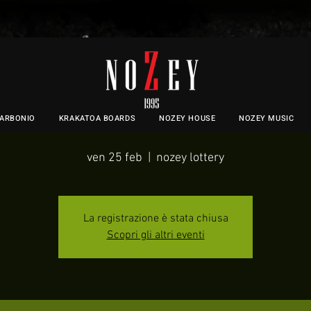
nozey lottery
CARBONIO
KRAKATOA BOARDS
NOZEY HOUSE
NOZEY MUSIC
ven 25 feb
  |  
nozey lottery
La registrazione è stata chiusa
Scopri gli altri eventi