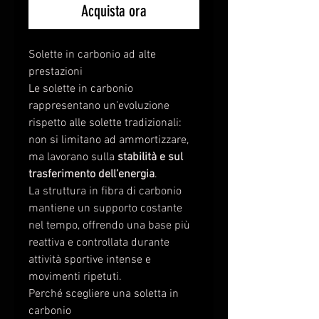
Acquista ora
Solette in carbonio ad alte
prestazioni
Le solette in carbonio
rappresentano un’evoluzione
rispetto alle solette tradizionali:
non si limitano ad ammortizzare,
ma lavorano sulla
stabilità e sul
trasferimento dell’energia
.
La struttura in fibra di carbonio
mantiene un supporto costante
nel tempo, offrendo una base più
reattiva e controllata durante
attività sportive intense e
movimenti ripetuti.
Perché scegliere una soletta in
carbonio