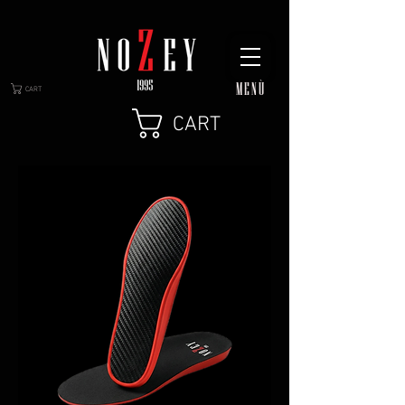
MENÙ
CART
CART