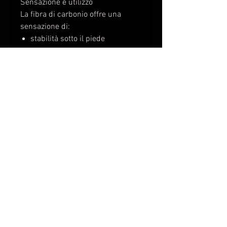
Sensazione e utilizzo
La fibra di carbonio offre una
sensazione di:
stabilità sotto il piede
risposta più immediata alla
spinta
supporto costante su
avampiede e arco
Non sono plantari medicali, ma
performance gear
per chi vuole
ottimizzare il gesto atletico.
Compatibilità
Utilizzabili con la maggior parte
delle scarpe sportive
Ideali con scarpe da training e
gara a struttura stabile
Adatte sia all’allenamento che
alla competizione
Per chi sono