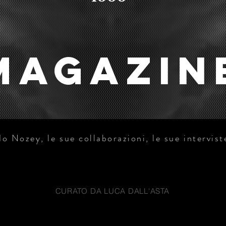
MAGAZIN
o Nozey, le sue collaborazioni, le sue intervist
CURATO DA LUCA DALL'ASTA